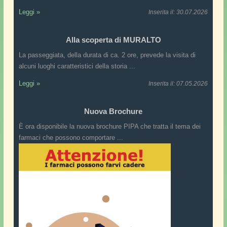
Leggi »
Inserita il: 30.07.2026
Alla scoperta di MURALTO
La passeggiata, della durata di ca. 2 ore, prevede la visita di
alcuni luoghi caratteristici della storia ...
Leggi »
Inserita il: 07.05.2026
Nuova Brochure
È ora disponibile la nuova brochure PIPA che tratta il tema dei
farmaci che possono comportare ...