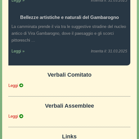
Leggi »
Inserita il: 31.03.2025
Bellezze artistiche e naturali del Gambarogno
La camminata prende il via tra le suggestive stradine del nucleo
antico di Vira Gambarogno, dove il paesaggio e gli scorci
pittoreschi ...
Leggi »
Inserita il: 31.03.2025
Verbali Comitato
Leggi
Verbali Assemblee
Leggi
Links