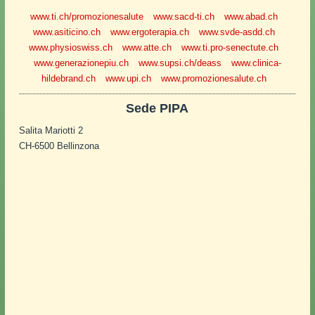
www.ti.ch/promozionesalute
www.sacd-ti.ch
www.abad.ch
www.asiticino.ch
www.ergoterapia.ch
www.svde-asdd.ch
www.physioswiss.ch
www.atte.ch
www.ti.pro-senectute.ch
www.generazionepiu.ch
www.supsi.ch/deass
www.clinica-
hildebrand.ch
www.upi.ch
www.promozionesalute.ch
Sede PIPA
Salita Mariotti 2
CH-6500 Bellinzona